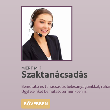
MIÉRT
MI
?
Szaktanácsadás
Bemutató és tanácsadás bélésanyagainkkal, ruhaip
Ügyfeleinket bemutatótermünkben is.
BŐVEBBEN