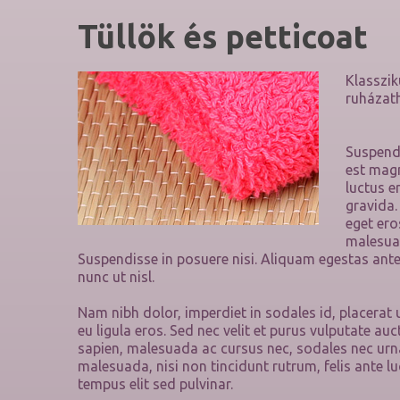
Tüllök
és
petticoat
Klasszik
ruházath
Suspendi
est magn
luctus e
gravida.
eget ero
malesuad
Suspendisse in posuere nisi. Aliquam egestas ant
nunc ut nisl.
Nam nibh dolor, imperdiet in sodales id, placerat
eu ligula eros. Sed nec velit et purus vulputate 
sapien, malesuada ac cursus nec, sodales nec urna
malesuada, nisi non tincidunt rutrum, felis ante lu
tempus elit sed pulvinar.