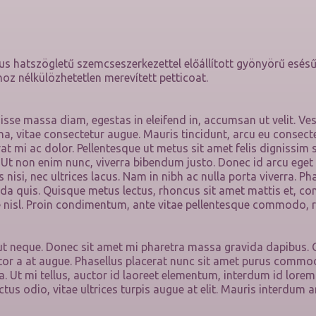
us hatszögletű szemcseszerkezettel előállított gyönyörű esésű 
oz nélkülözhetetlen merevített petticoat.
sse massa diam, egestas in eleifend in, accumsan ut velit. Vest
a, vitae consectetur augue. Mauris tincidunt, arcu eu consect
rat mi ac dolor. Pellentesque ut metus sit amet felis dignissim 
 Ut non enim nunc, viverra bibendum justo. Donec id arcu eget
s nisi, nec ultrices lacus. Nam in nibh ac nulla porta viverra. P
a quis. Quisque metus lectus, rhoncus sit amet mattis et, c
e nisl. Proin condimentum, ante vitae pellentesque commodo, r
 ut neque. Donec sit amet mi pharetra massa gravida dapibus. 
auctor a at augue. Phasellus placerat nunc sit amet purus comm
. Ut mi tellus, auctor id laoreet elementum, interdum id lore
ctus odio, vitae ultrices turpis augue at elit. Mauris interdum 