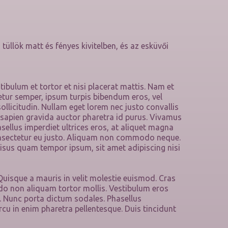
tüllök matt és fényes kivitelben, és az esküvői
ibulum et tortor et nisi placerat mattis. Nam et
etur semper, ipsum turpis bibendum eros, vel
sollicitudin. Nullam eget lorem nec justo convallis
 sapien gravida auctor pharetra id purus. Vivamus
hasellus imperdiet ultrices eros, at aliquet magna
onsectetur eu justo. Aliquam non commodo neque.
isus quam tempor ipsum, sit amet adipiscing nisi
Quisque a mauris in velit molestie euismod. Cras
odo non aliquam tortor mollis. Vestibulum eros
m. Nunc porta dictum sodales. Phasellus
arcu in enim pharetra pellentesque. Duis tincidunt